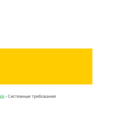
ls
›
Системные требования