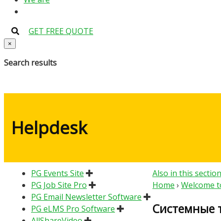
GET FREE QUOTE
×
Search results
Helpdesk
PG Events Site
Also in this sectio
PG Job Site Pro
Home
›
Welcome to
PG Email Newsletter Software
Системные 
PG eLMS Pro Software
AllShareVideo