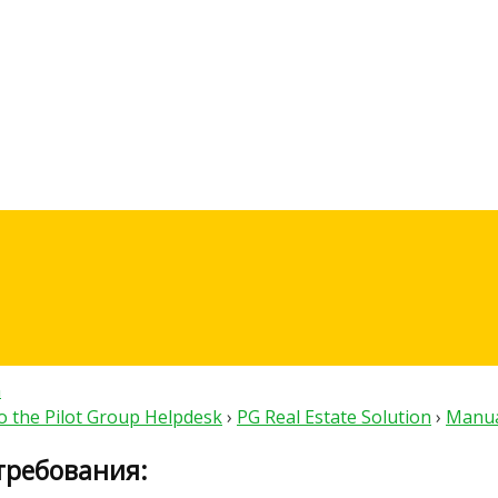
n
 the Pilot Group Helpdesk
›
PG Real Estate Solution
›
Manua
требования: