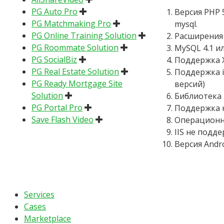
PG Auto Pro
Версия PHP 
PG Matchmaking Pro
mysql.
PG Online Training Solution
Расширения g
PG Roommate Solution
MySQL 4.1 и
PG SocialBiz
Поддержка 
PG Real Estate Solution
Поддержка i
PG Ready Mortgage Site
версий)
Solution
Библиотека 
PG Portal Pro
Поддержка 
Save Flash Video
Операционна
IIS не подд
Версия Andro
Services
Cases
Marketplace