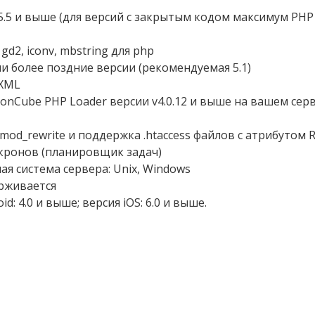
5.5 и выше (для версий с закрытым кодом максимум PHP 
d2, iconv, mbstring для php
ли более поздние версии (рекомендуемая 5.1)
XML
onCube PHP Loader версии v4.0.12 и выше на вашем сер
mod_rewrite и поддержка .htaccess файлов с атрибутом R
кронов (планировщик задач)
я система сервера: Unix, Windows
ерживается
id: 4.0 и выше; версия iOS: 6.0 и выше.