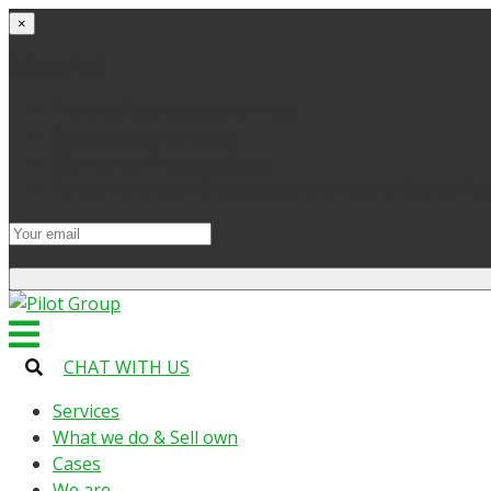
×
Get started
Try the site and apps for free
Get access to bonuses
Sign up for industry digest
All your changes will be saved when you switch to lic
CHAT WITH US
Services
What we do & Sell own
Cases
We are